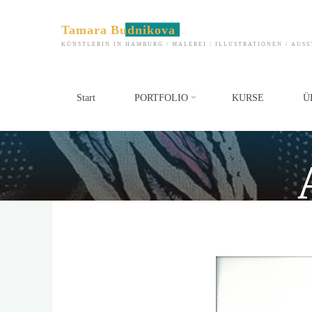
Zum
Inhalt
Tamara Budnikova
springen
KÜNSTLERIN IN HAMBURG / MALEREI / ILLUSTRATIONEN / AUS
Start
PORTFOLIO
KURSE
Ü