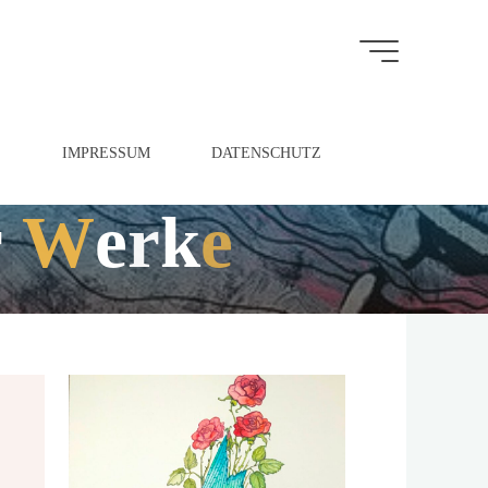
S
IMPRESSUM
DATENSCHUTZ
r
W
e
r
k
e