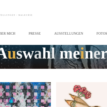
STELLUNGEN / MALKURSE
BER MICH
PRESSE
AUSSTELLUNGEN
FOTO
Allgemein
A
u
s
w
a
h
l
m
e
i
n
e
3. JULI 2026
Tamara