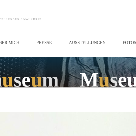
STELLUNGEN / MALKURSE
BER MICH
PRESSE
AUSSTELLUNGEN
FOTO
m
u
s
e
u
m
_
_
M
u
s
e