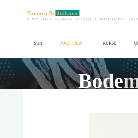
Zum
Inhalt
Tamara Budnikova
springen
KÜNSTLERIN IN HAMBURG / MALEREI / ILLUSTRATIONEN / AUS
Start
PORTFOLIO
KURSE
Ü
B
o
d
e