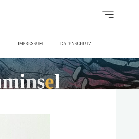
S
IMPRESSUM
DATENSCHUTZ
u
m
i
n
s
e
l